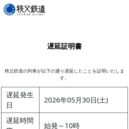
遅延証明書
秩父鉄道の列車が以下の通り遅延したことを証明いたしま
す。
遅延発生
2026年05月30日(土)
日
遅延時間
始発～10時