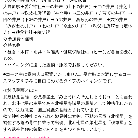
大野原駅→愛宕神社→一の井戸（山下の井戸）→二の井戸（井之上
の井戸）→秩父札所18番（神門寺）→三の井戸（子育ての井戸）→
四の井戸（下堀の井戸）→五の井戸（あらゐの井戸）→六の井戸
（みざわの井戸）→七の井戸（今重の井戸）→秩父札所17番（定林
寺）→秩父神社→秩父駅
◇参加費：無料
◇持ち物
・昼食・水筒・雨具・常備薬・健康保険証のコピーなど各自必要な
もの。
・ハイキングに適した履物・服装でお越しください。
※コース中に案内人は配置いたしません。受付時にお渡しするコー
スマップを参考に自由にめぐるタイプのハイキングです。
≪妙見菩薩とは≫
北辰妙見菩薩、妙見尊星王（みょうけんそんしょうおう）とも言わ
れ、北斗七星の主星である北極星を諸星の最勝として神格化したも
ので、災厄除去、国土擁護の菩薩とされています。
秩父神社の神札にみられる妙見神は女神。不動の天帝（北極星）を
補佐する亀の背中に乗って出現。北斗七星の第七星を「破軍星」と
する武神信仰の象徴である剣をもつとされています。