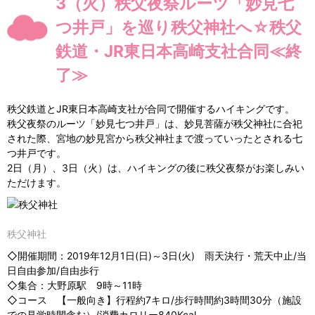
3（火）秩父夜祭ルーツ「妙見七
つ井戸」を巡り秩父神社へ☆秩父
鉄道・JR東日本高崎支社合同≪終
了≫
秩父鉄道とJR東日本高崎支社が合同で開催するハイキングです。
秩父夜祭のルーツ「妙見七つ井戸」は、妙見菩薩が秩父神社に合祀
された際、宮地の妙見宮から秩父神社まで渡っていったとされる七
つ井戸です。
2日（月）、3日（火）は、ハイキングの後に秩父夜祭がお楽しみい
ただけます。
秩父神社
◇開催期間：2019年12月1日(日)～3日(火) 雨天決行・荒天中止/当
日自由参加/自由歩行
◇集合：大野原駅 9時～11時
◇コース 【一般向き】行程約7キロ/歩行時間約3時間30分（施設
での見学時間含む）/消費カロリー840Kcal