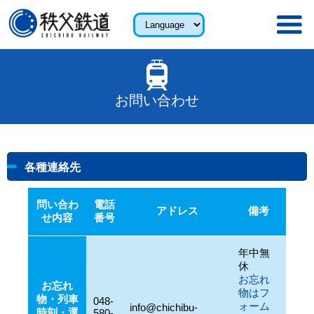
お問い合わせ
各種連絡先
問い合わ
電話
アドレス
備考
せ内容
番号
年中無
休
お忘れ
お忘れ
物はフ
物・列車
048-
ォーム
info@chichibu-
時刻・運
580-