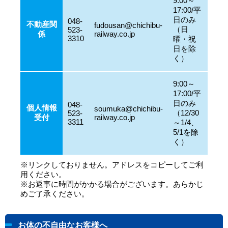
9:00～
17:00/平
日のみ
048-
不動産関
fudousan@chichibu-
（日
523-
係
railway.co.jp
3310
曜・祝
日を除
く）
9:00～
17:00/平
日のみ
048-
個人情報
soumuka@chichibu-
（12/30
523-
受付
railway.co.jp
3311
～1/4、
5/1を除
く）
※リンクしておりません。アドレスをコピーしてご利
用ください。
※お返事に時間がかかる場合がございます。あらかじ
めご了承ください。
お体の不自由なお客様へ