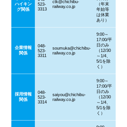
ctk@chichibu-
ハイキン
（年末
523-
railway.co.jp
3313
グ関係
年始等
は休業
あり）
9:00～
17:00/平
日のみ
048-
企業情報
soumuka@chichibu-
（12/30
523-
関係
railway.co.jp
3311
～1/4、
5/1を除
く）
9:00～
17:00/平
日のみ
048-
採用情報
saiyou@chichibu-
（12/30
523-
関係
railway.co.jp
3314
～1/4、
5/1を除
く）