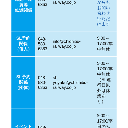
railway.co.jp
からも
6363
賃等
お問い
鉄道関係
合わせ
いただ
けます
SL予約
9:00～
048-
info@chichibu-
関係
17:00/年
580-
railway.co.jp
6363
（個人）
中無休
9:00～
17:00/年
中無休
SL予約
048-
sl-
（SL運
関係
580-
yoyaku@chichibu-
行日以
6363
railway.co.jp
（団体）
外は休
業あ
り）
9:00～
17:00/平
イベント
日のみ
048-