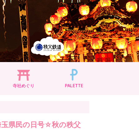
寺社めぐり
PALETTE
L埼玉県民の日号☆秋の秩父