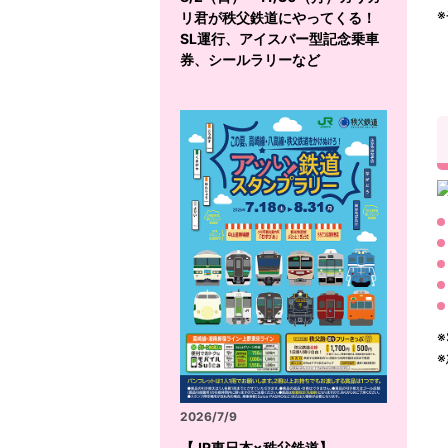
リ君が秩父鉄道にやってくる！
SL運行、アイスバー型記念乗車
券、シールラリーなど
2026/7/9
【JR東日本×秩父鉄道】