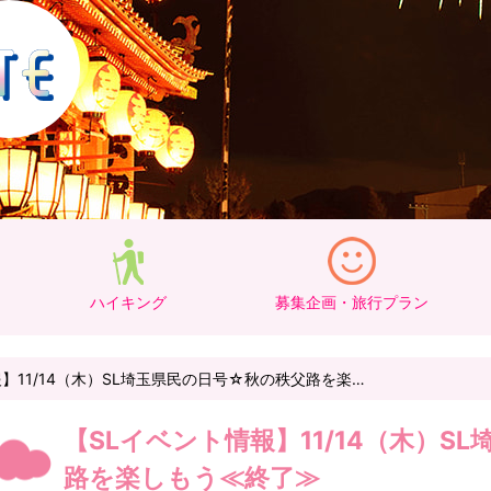
ハイキング
募集企画・旅行プラン
】11/14（木）SL埼玉県民の日号☆秋の秩父路を楽…
【SLイベント情報】11/14（木）S
路を楽しもう≪終了≫