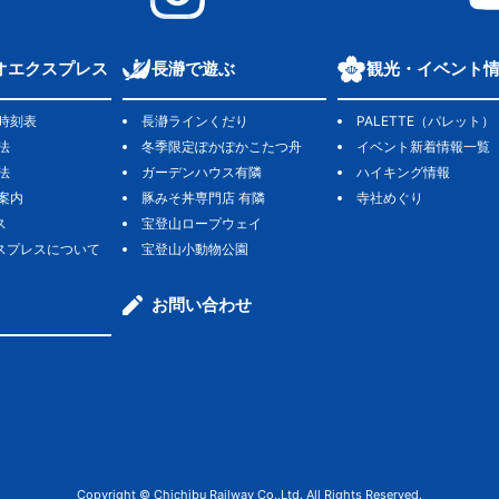
オエクスプレス
長瀞で遊ぶ
観光・イベント
時刻表
長瀞ラインくだり
PALETTE（パレット）
法
冬季限定ぽかぽかこたつ舟
イベント新着情報一覧
法
ガーデンハウス有隣
ハイキング情報
゙案内
豚みそ丼専門店 有隣
寺社めぐり
ス
宝登山ロープウェイ
スプレスについて
宝登山小動物公園
お問い合わせ
Copyright © Chichibu Railway Co.,Ltd. All Rights Reserved.