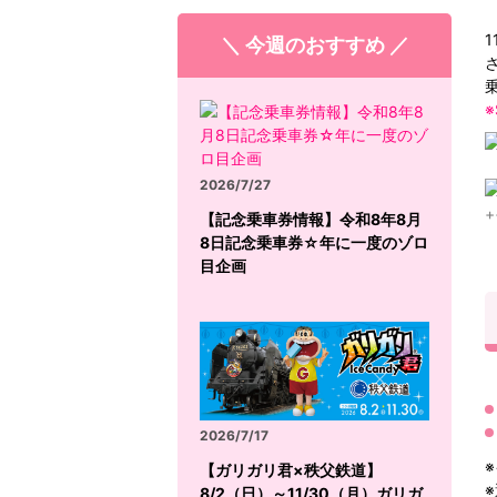
＼ 今週のおすすめ ／
2026/7/27
【記念乗車券情報】令和8年8月
8日記念乗車券☆年に一度のゾロ
目企画
2026/7/17
【ガリガリ君×秩父鉄道】
8/2（日）～11/30（月）ガリガ