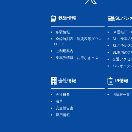
鉄道情報
SLパレ
各駅情報
SL運転日・
全線時刻表・運賃表等ダウン
SLご乗車方
ロード
SLご予約方
ご利用案内
SL車内のこ
乗車券情報（お得なきっぷ）
交通アクセ
パレオエク
会社情報
IR情報
会社概要
IR情報一覧
沿革
安全報告書
採用情報