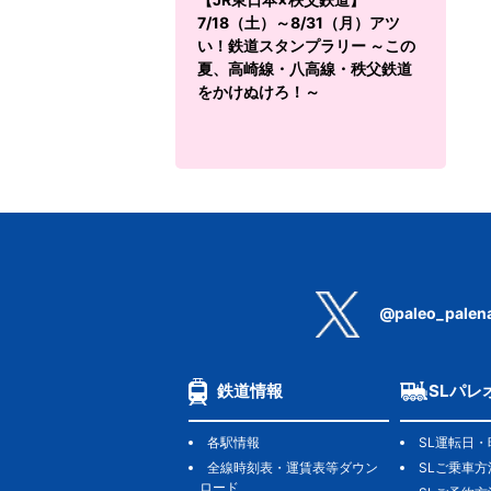
7/18（土）～8/31（月）アツ
い！鉄道スタンプラリー ～この
夏、高崎線・八高線・秩父鉄道
をかけぬけろ！～
@paleo_palen
鉄道情報
SLパレ
各駅情報
SL運転日・
全線時刻表・運賃表等ダウン
SLご乗車方
ロード