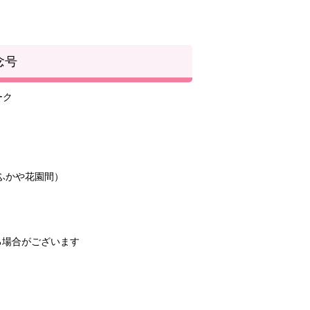
念号
ふかや花園間）
る場合がございます