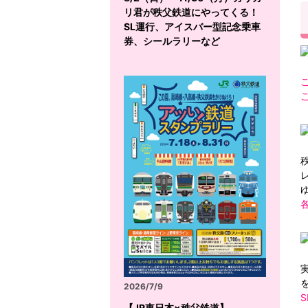
リ君が秩父鉄道にやってくる！
SL運行、アイスバー型記念乗車
券、シールラリーなど
2026/7/9
【JR東日本×秩父鉄道】