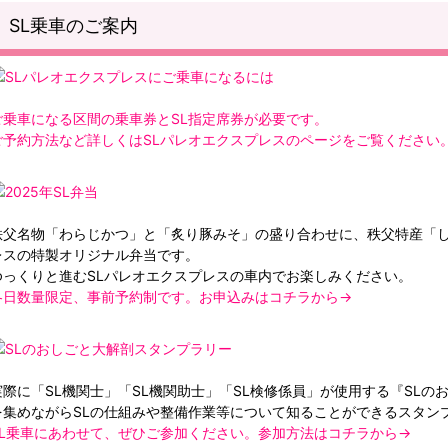
SL乗車のご案内
ご乗車になる区間の乗車券とSL指定席券が必要です。
ご予約方法など詳しくはSLパレオエクスプレスのページをご覧ください
秩父名物「わらじかつ」と「炙り豚みそ」の盛り合わせに、秩父特産「し
レスの特製オリジナル弁当です。
ゆっくりと進むSLパレオエクスプレスの車内でお楽しみください。
各日数量限定、事前予約制です。お申込みはコチラから→
実際に「SL機関士」「SL機関助士」「SL検修係員」が使用する『SL
を集めながらSLの仕組みや整備作業等について知ることができるスタン
SL乗車にあわせて、ぜひご参加ください。参加方法はコチラから→