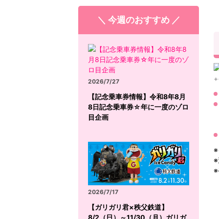
＼ 今週のおすすめ ／
2026/7/27
【記念乗車券情報】令和8年8月
8日記念乗車券☆年に一度のゾロ
目企画
2026/7/17
【ガリガリ君×秩父鉄道】
8/2（日）～11/30（月）ガリガ