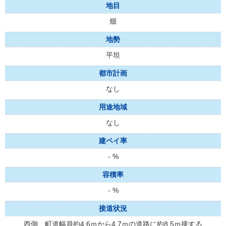
地目
畑
地勢
平坦
都市計画
なし
用途地域
なし
建ペイ率
- %
容積率
- %
接道状況
西側 町道幅員約4.6ｍから4.7ｍの道路に約8.5ｍ接する