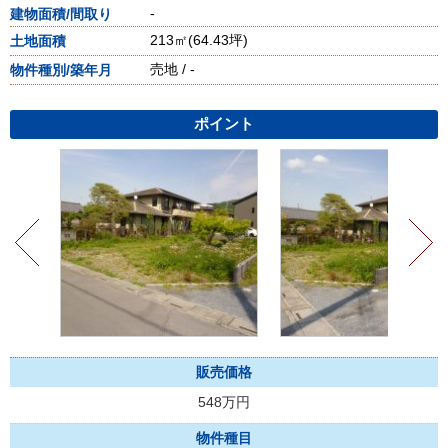
-
213㎡(64.43坪)
売地
-
ポイント
販売価格
548万円
物件種目