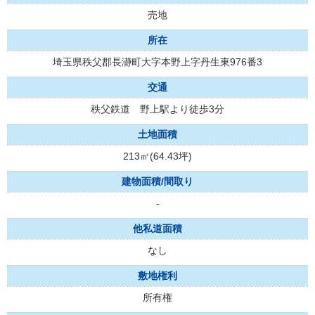
売地
所在
埼玉県秩父郡長瀞町大字本野上字丹生東976番3
交通
秩父鉄道 野上駅より徒歩3分
土地面積
213㎡(64.43坪)
建物面積/間取り
-
他私道面積
なし
敷地権利
所有権