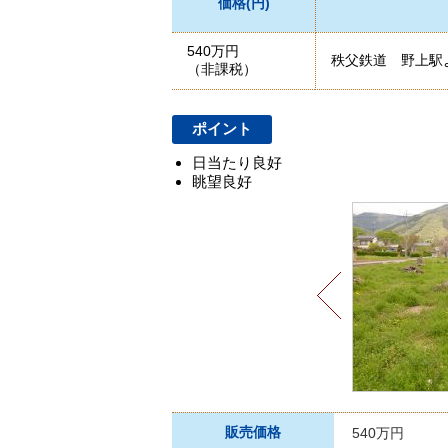
価格(円)
540万円
秩父鉄道 野上駅
（非課税）
ポイント
日当たり良好
眺望良好
販売価格
540万円