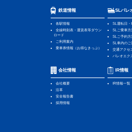
鉄道情報
SLパレ
各駅情報
SL運転日・
全線時刻表・運賃表等ダウン
SLご乗車方
ロード
SLご予約方
ご利用案内
SL車内のこ
乗車券情報（お得なきっぷ）
交通アクセ
パレオエク
会社情報
IR情報
会社概要
IR情報一覧
沿革
安全報告書
採用情報