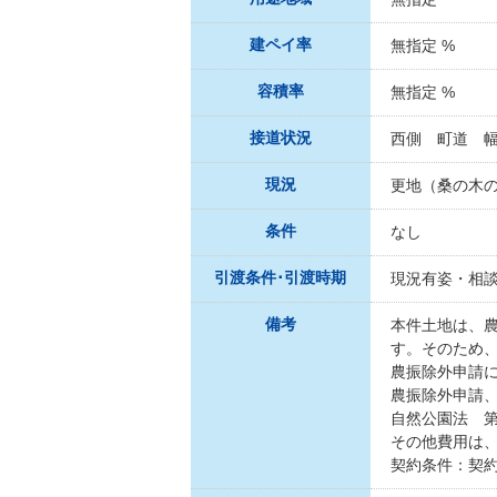
建ペイ率
無指定 %
容積率
無指定 %
接道状況
西側 町道 幅
現況
更地（桑の木
条件
なし
引渡条件･引渡時期
現況有姿・相
備考
本件土地は、
す。そのため、
農振除外申請
農振除外申請
自然公園法 
その他費用は、
契約条件：契