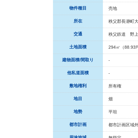
物件種目
売地
所在
秩父郡長瀞町大
交通
秩父鉄道 野上
土地面積
294㎡（88.9
建物面積/間取り
-
他私道面積
-
敷地権利
所有権
地目
畑
地勢
平坦
都市計画
都市計画区域
用途地域
無指定