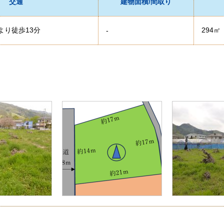
交通
建物面積/間取り
より徒歩13分
294㎡
-