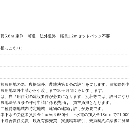
員5.8ｍ 東側 町道 法外道路 幅員1.2ｍセットバック不要
の根っこあり）
談
農振農用地の為、農振除外、農地法第５条の許可を要します。農振除外申
農用地除外申請から引渡しまで10ヶ月間くらい要します。
には、自己用住宅の建設要件が必要になります。別荘等では、許可にな
、農地法第５条の許可申請に係る費用は、買主負担となります。
第二種特別地域内特定地域 建物の建築は許可が必要です。
本下水の受益者負担金１㎡当り650円、上水道の加入金13ｍｍで71,0
約不適合責任免責、現況有姿売買、実測精算取引、売買契約締結後に測