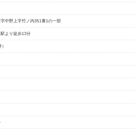
字中野上字竹ノ内351番1の一部
駅より徒歩13分
3坪）
外