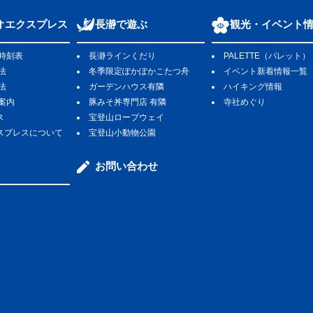
オエクスプレス
長瀞で遊ぶ
観光・イベント
時刻表
長瀞ラインくだり
PALETTE（パレット）
法
冬季限定ぽかぽかこたつ舟
イベント新着情報一覧
法
ガーデンハウス有隣
ハイキング情報
゙案内
豚みそ丼専門店 有隣
寺社めぐり
ス
宝登山ロープウェイ
スプレスについて
宝登山小動物公園
お問い合わせ