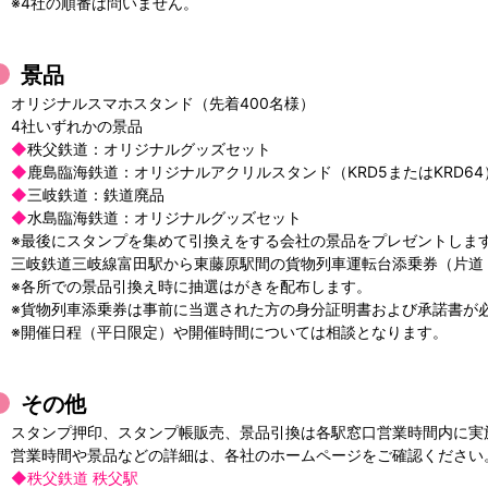
※4社の順番は問いません。
景品
オリジナルスマホスタンド（先着400名様）
4社いずれかの景品
◆
秩父鉄道：オリジナルグッズセット
◆
鹿島臨海鉄道：オリジナルアクリルスタンド（KRD5またはKRD64
◆
三岐鉄道：鉄道廃品
◆
水島臨海鉄道：オリジナルグッズセット
※最後にスタンプを集めて引換えをする会社の景品をプレゼントしま
三岐鉄道三岐線富田駅から東藤原駅間の貨物列車運転台添乗券（片道
※各所での景品引換え時に抽選はがきを配布します。
※貨物列車添乗券は事前に当選された方の身分証明書および承諾書が
※開催日程（平日限定）や開催時間については相談となります。
その他
スタンプ押印、スタンプ帳販売、景品引換は各駅窓口営業時間内に実
営業時間や景品などの詳細は、各社のホームページをご確認ください
◆
秩父鉄道 秩父駅