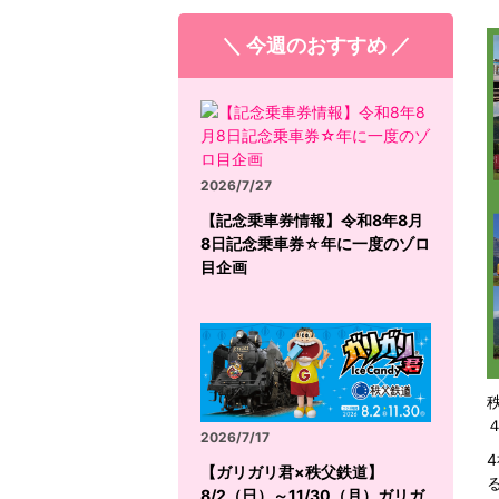
＼ 今週のおすすめ ／
2026/7/27
【記念乗車券情報】令和8年8月
8日記念乗車券☆年に一度のゾロ
目企画
2026/7/17
【ガリガリ君×秩父鉄道】
8/2（日）～11/30（月）ガリガ