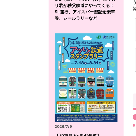
リ君が秩父鉄道にやってくる！
SL運行、アイスバー型記念乗車
券、シールラリーなど
2026/7/9
【JR東日本×秩父鉄道】