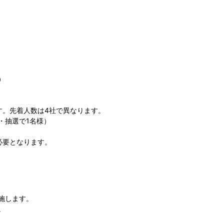
）
す。先着人数は4社で異なります。
・抽選で1名様）
必要となります。
施します。
。