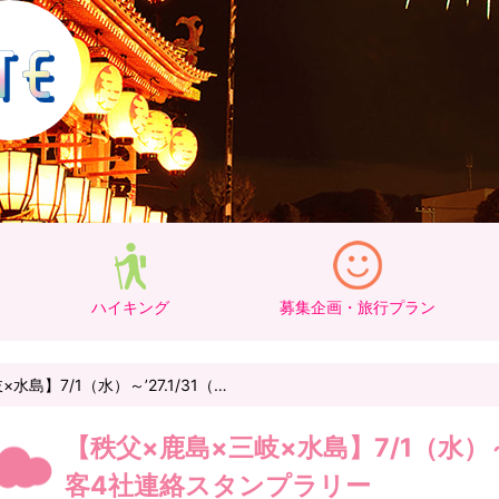
ハイキング
募集企画・旅行プラン
水島】7/1（水）～’27.1/31（…
【秩父×鹿島×三岐×水島】7/1（水）～’
客4社連絡スタンプラリー