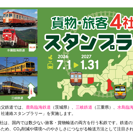
秩父鉄道では、
鹿島臨海鉄道
（茨城県）、
三岐鉄道
（三重県）、
水島臨
４社連絡スタンプラリー」を実施します。
4社は、国内では数少ない旅客・貨物輸送の両方を行う私鉄です。鉄道
るため、CO₂削減や環境へのやさしさにつながる輸送方法として注目さ