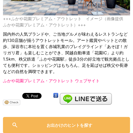
+++ふかや花園プレミアム・アウトレット イメージ（画像提供
ふかや花園プレミアム・アウトレット）+++
国内外の人気ブランドや、ご当地グルメが味わえるレストランなど
約130店舗が揃うアウトレットモール。アート鑑賞やペットとの散
歩、深谷市に本社を置く赤城乳業のプレイグラインド「あそぼ！ガ
リガリ君」も楽しむことができ、関越自動車道「花園IC」より約
1.5km、秩父鉄道「ふかや花園駅」徒歩3分の好立地で観光拠点とし
ても便利です。ショッピングはもちろん、足を延ばせば秩父や長瀞
などの自然を満喫できます。
ふかや花園プレミアム・アウトレット ウェブサイト
お出かけのヒントを探す