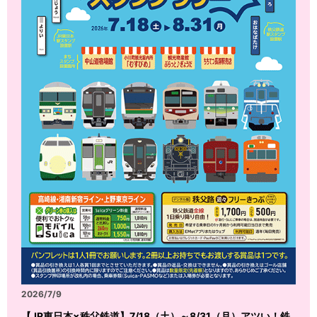
2026/7/9
【JR東日本×秩父鉄道】7/18（土）～8/31（月）アツい！鉄