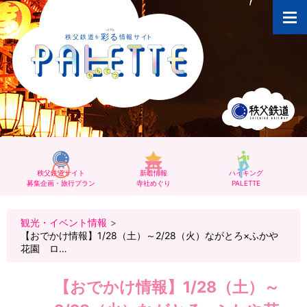
秩父鉄道サイト
新着情報
ハイキング
募集企画・旅行プラン
寺社めぐり
PALETTE
観光・イベント情報
【おでかけ情報】1/28（土）～2/28（火）ながとろ×ふかや
花園 ロ…
【おでかけ情報】1/28（土）～