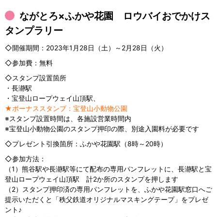
ながとろ×ふかや花園 ロウバイおでかけス
タンプラリー
◇開催期間：2023年1月28日（土）～2月28日（火）
◇参加費：無料
◇スタンプ設置箇所
・長瀞駅
・宝登山ロープウェイ山頂駅、
★ボーナススタンプ：宝登山小動物公園
※スタンプ設置時間は、各施設営業時間内
※宝登山小動物公園のスタンプ押印の際、別途入園料が必要です
◇プレゼント引換箇所：ふかや花園駅（8時～20時）
◇参加方法：
（1）熊谷駅や長瀞駅等にて配布の専用パンフレットに、長瀞駅と宝
登山ロープウェイ山頂駅 計2か所のスタンプを押します
（2）スタンプ押印済の専用パンフレットを、ふかや花園駅窓口へご
提示いただくと「秩父鉄道オリジナルマスキングテープ」をプレゼ
ント♪