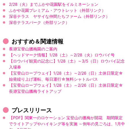
2/28（火）までふかや花園駅をイルミネーション
ふかや花園プレミアム・アウトレット（外部リンク）
深谷テラス ヤサイな仲間たちファーム（外部リンク）
深谷テラスパーク（外部リンク）
おすすめ＆関連情報
長瀞宝登山臘梅園のご案内
【ヘッドマーク情報】1/28（土）～2/28（火）ロウバイ号
【ロウバイ観賞の記念に】1/28（土）～3/5（日）ロウバイ記念
入場券
【宝登山ロープウェイ】1/28（土）～2/26（日）土休日限定☆
始発繰り上げ運転、毎日運行☆無料シャトルバス
【宝登山ロープウェイ】1/28（土）～2/26（日）土休日限定☆
長瀞宝登山臘梅ライトアップ
プレスリリース
【PDF】関東一のロケーション 宝登山の臘梅が開花 期間限定
でライトアップやハイキング等を実施 ～例年の見ごろは、1月中