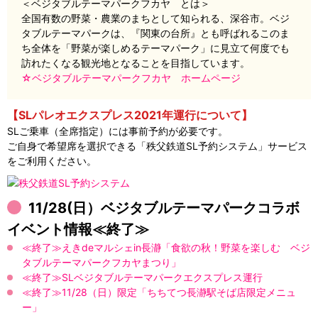
＜ベジタブルテーマパークフカヤ とは＞
全国有数の野菜・農業のまちとして知られる、深谷市。ベジ
タブルテーマパークは、『関東の台所』とも呼ばれるこのま
ち全体を「野菜が楽しめるテーマパーク」に見立て何度でも
訪れたくなる観光地となることを目指しています。
☆ベジタブルテーマパークフカヤ ホームページ
【SLパレオエクスプレス2021年運行について】
SLご乗車（全席指定）には事前予約が必要です。
ご自身で希望席を選択できる「秩父鉄道SL予約システム」サービス
をご利用ください。
11/28(日）ベジタブルテーマパークコラボ
イベント情報≪終了≫
≪終了≫えきdeマルシェin長瀞「食欲の秋！野菜を楽しむ ベジ
タブルテーマパークフカヤまつり」
≪終了≫SLベジタブルテーマパークエクスプレス運行
≪終了≫11/28（日）限定「ちちてつ長瀞駅そば店限定メニュ
ー」