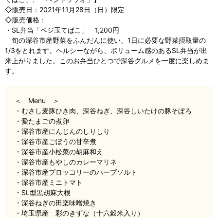
◇販売日：2021年11月28日（日）限定
◇販売価格：
・SL弁当「ベジ玉てばこ」 1,200円
旬の深谷市産野菜をふんだんに使い、1日に必要な野菜摂取量の
1/3をとれます。ヘルシーながら、ボリューム感のあるSL弁当が出
来上がりました。このお弁当ひとつで深谷グルメを一度に楽しめま
す。
＜ Menu ＞
・むさし麦豚ひき肉、深谷ねぎ、深谷しいたけの豚そぼろ
・愛たまごの煮卵
・深谷市産にんじんのしりしり
・深谷市産ごぼうの甘辛煮
・深谷市産小松菜の胡麻和え
・深谷市産もやしのカレーマリネ
・深谷市産ブロッコリーのハーブソルト
・深谷市産ミニトマト
・SL型黒胡麻大根
・深谷ねぎの田楽味噌焼き
・埼玉県産 彩のきずな（十六穀米入り）