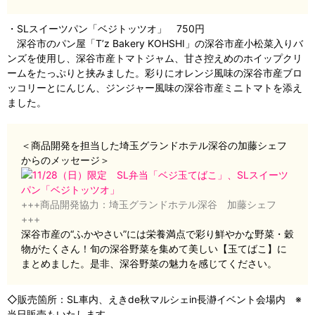
・SLスイーツパン「ベジトッツオ」 750円
深谷市のパン屋「T’z Bakery KOHSHI」の深谷市産小松菜入りバ
ンズを使用し、深谷市産トマトジャム、甘さ控えめのホイップクリ
ームをたっぷりと挟みました。彩りにオレンジ風味の深谷市産ブロ
ッコリーとにんじん、ジンジャー風味の深谷市産ミニトマトを添え
ました。
＜商品開発を担当した埼玉グランドホテル深谷の加藤シェフ
からのメッセージ＞
+++商品開発協力：埼玉グランドホテル深谷 加藤シェフ
+++
深谷市産の“ふかやさい”には栄養満点で彩り鮮やかな野菜・穀
物がたくさん！旬の深谷野菜を集めて美しい【玉てばこ】に
まとめました。是非、深谷野菜の魅力を感じてください。
◇販売箇所：SL車内、えきde秋マルシェin長瀞イベント会場内 ※
当日販売もいたします