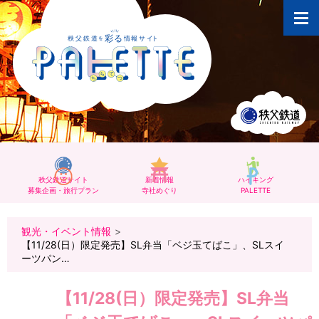
秩父鉄道サイト
新着情報
ハイキング
募集企画・旅行プラン
寺社めぐり
PALETTE
観光・イベント情報
【11/28(日）限定発売】SL弁当「ベジ玉てばこ」、SLスイ
ーツパン…
【11/28(日）限定発売】SL弁当